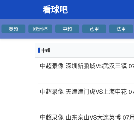
看球吧
英超
欧洲杯
中超
意甲
法甲
中超
中超录像 深圳新鹏城VS武汉三镇
中超录像 天津津门虎VS上海申花
中超录像 山东泰山VS大连英博 