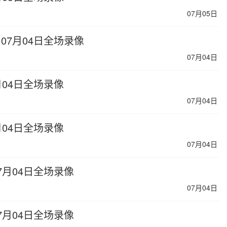
07月05日
虎 07月04日全场录像
07月04日
07月04日全场录像
07月04日
07月04日全场录像
07月04日
 07月04日全场录像
07月04日
 07月04日全场录像