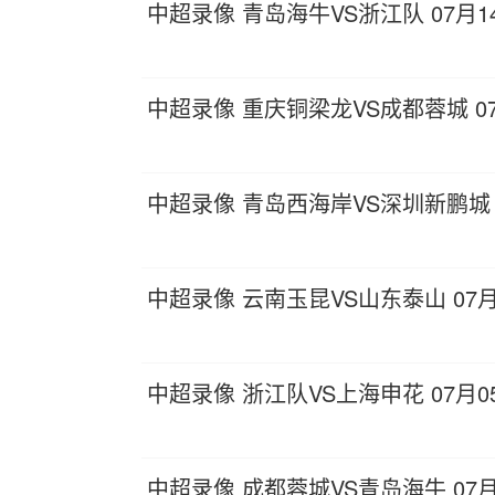
中超录像 青岛海牛VS浙江队 07
中超录像 重庆铜梁龙VS成都蓉城
中超录像 青岛西海岸VS深圳新鹏
中超录像 云南玉昆VS山东泰山 
中超录像 浙江队VS上海申花 07
中超录像 成都蓉城VS青岛海牛 