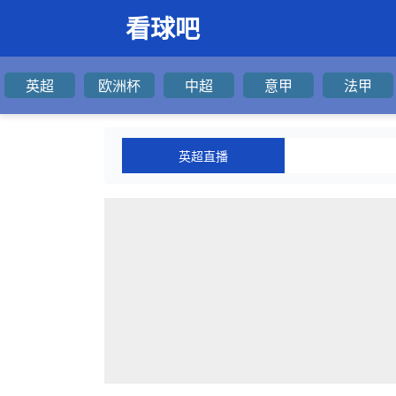
看球吧
英超
欧洲杯
中超
意甲
法甲
英超直播