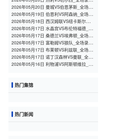
【高清回放】
2026年05月20日 曼城VS伯恩茅斯_全场录
像【高清回放】
2026年05月19日 伯恩利VS阿森纳_全场录
像【高清回放】
2026年05月18日 西汉姆联VS纽卡斯尔联_
全场录像【高清回放】
2026年05月17日 水晶宫VS布伦特福德_全
场录像【高清回放】
2026年05月17日 桑德兰VS埃弗顿_全场录
像【高清回放】
2026年05月17日 富勒姆VS狼队_全场录像
【高清回放】
2026年05月17日 布莱顿VS利兹联_全场录
像【高清回放】
2026年05月17日 诺丁汉森林VS曼联_全场
录像【高清回放】
2026年05月16日 利物浦VS阿斯顿维拉_全
场录像【高清回放】
热门集锦
热门新闻