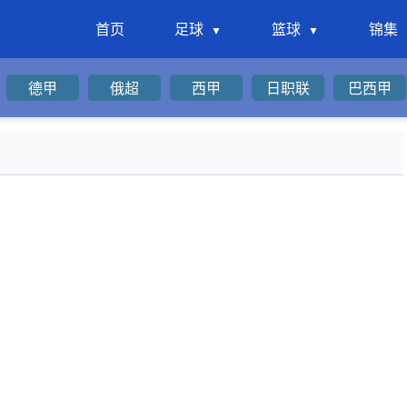
首页
足球
篮球
锦集
德甲
俄超
西甲
日职联
巴西甲