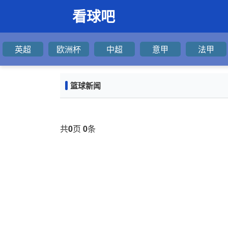
看球吧
英超
欧洲杯
中超
意甲
法甲
篮球新闻
共
0
页
0
条