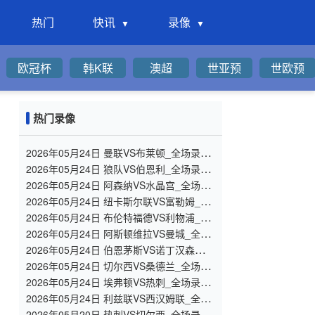
热门
快讯
录像
欧冠杯
韩K联
澳超
世亚预
世欧预
热门录像
2026年05月24日 曼联VS布莱顿_全场录像
【高清回放】
2026年05月24日 狼队VS伯恩利_全场录像
【高清回放】
2026年05月24日 阿森纳VS水晶宫_全场录
像【高清回放】
2026年05月24日 纽卡斯尔联VS富勒姆_全
场录像【高清回放】
2026年05月24日 布伦特福德VS利物浦_全
场录像【高清回放】
2026年05月24日 阿斯顿维拉VS曼城_全场
录像【高清回放】
2026年05月24日 伯恩茅斯VS诺丁汉森林_
全场录像【高清回放】
2026年05月24日 切尔西VS桑德兰_全场录
像【高清回放】
2026年05月24日 埃弗顿VS热刺_全场录像
【高清回放】
2026年05月24日 利兹联VS西汉姆联_全场
录像【高清回放】
2026年05月20日 热刺VS切尔西_全场录像