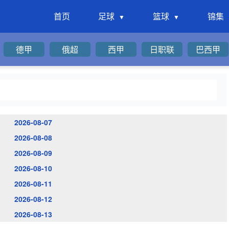
首页
足球
篮球
锦集
德甲
俄超
西甲
日职联
巴西甲
2026-08-07
2026-08-08
2026-08-09
2026-08-10
2026-08-11
2026-08-12
2026-08-13