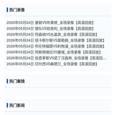
热门录像
2026年05月24日 曼联VS布莱顿_全场录像【高清回放】
2026年05月24日 狼队VS伯恩利_全场录像【高清回放】
2026年05月24日 阿森纳VS水晶宫_全场录像【高清回放】
2026年05月24日 纽卡斯尔联VS富勒姆_全场录像【高清回放】
2026年05月24日 布伦特福德VS利物浦_全场录像【高清回放】
2026年05月24日 阿斯顿维拉VS曼城_全场录像【高清回放】
2026年05月24日 伯恩茅斯VS诺丁汉森林_全场录像【高清回
放】
2026年05月24日 切尔西VS桑德兰_全场录像【高清回放】
热门集锦
热门新闻